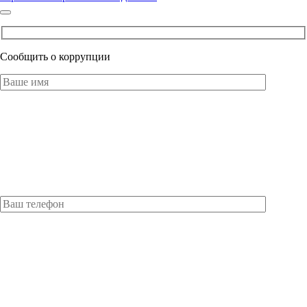
Сообщить о коррупции
Оставьте это поле пустым.