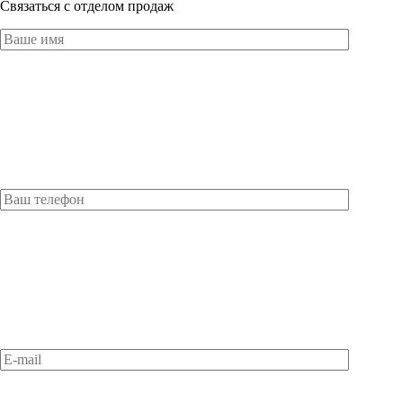
Оставьте это поле пустым.
Связаться с отделом продаж