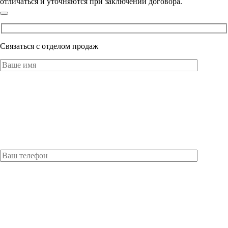
отличаться и уточняются при заключении договора.
Связаться с отделом продаж
Оставьте это поле пустым.