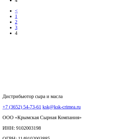
4
<
1
2
3
4
Дистрибьютор сыра и масла
+7 (3652) 54-73-61
ksk@ksk-crimea.ru
ООО «Крымская Сырная Компания»
ИНН: 9102003198
ОГРН: 1149102003885