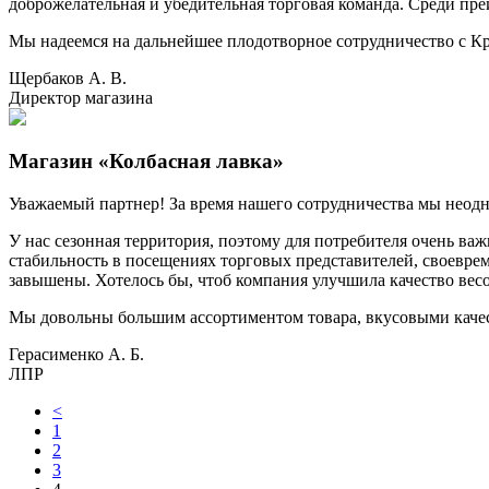
доброжелательная и убедительная торговая команда. Среди пр
Мы надеемся на дальнейшее плодотворное сотрудничество с 
Щербаков А. В.
Директор магазина
Магазин «Колбасная лавка»
Уважаемый партнер! За время нашего сотрудничества мы неод
У нас сезонная территория, поэтому для потребителя очень в
стабильность в посещениях торговых представителей, своевреме
завышены. Хотелось бы, чтоб компания улучшила качество весо
Мы довольны большим ассортиментом товара, вкусовыми качес
Герасименко А. Б.
ЛПР
<
1
2
3