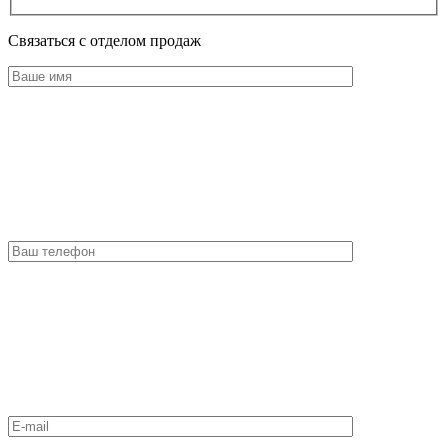
Оставьте это поле пустым.
Связаться с отделом продаж